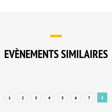
EVÈNEMENTS SIMILAIRES
1
2
3
4
5
6
7
8