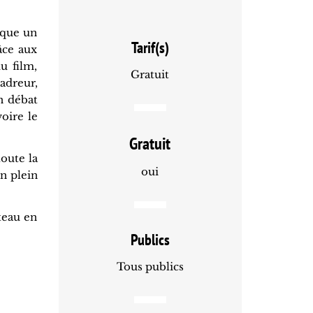
ïque un
Tarif(s)
âce aux
u film,
Gratuit
adreur,
n débat
voire le
Gratuit
oute la
oui
n plein
âteau en
Publics
Tous publics