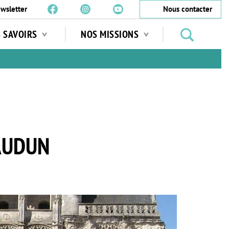
wsletter
Nous contacter
Rechercher
S SAVOIRS
NOS MISSIONS
des
jardins
…
AUDUN