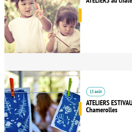
ATELIERS au chât
13 août
ATELIERS ESTIVAU
Chamerolles