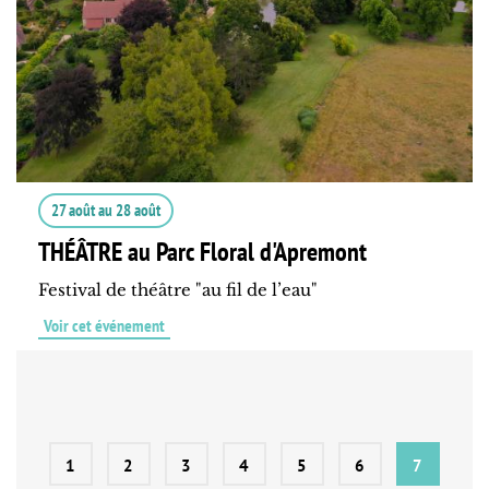
27 août
au
28 août
THÉÂTRE au Parc Floral d'Apremont
Festival de théâtre "au fil de l’eau"
Voir cet événement
1
2
3
4
5
6
7