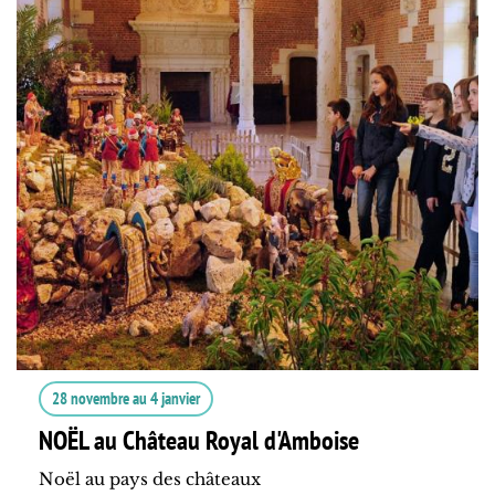
28 novembre
au
4 janvier
NOËL au Château Royal d'Amboise
Noël au pays des châteaux