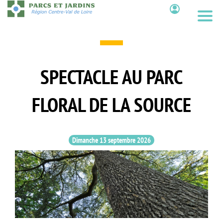
Aller
au
Contenu
contenu
principal
SPECTACLE AU PARC
FLORAL DE LA SOURCE
Dimanche 13 septembre 2026