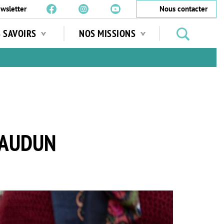
wsletter
Nous contacter
Rechercher
S SAVOIRS
NOS MISSIONS
des
jardins
…
EAUDUN