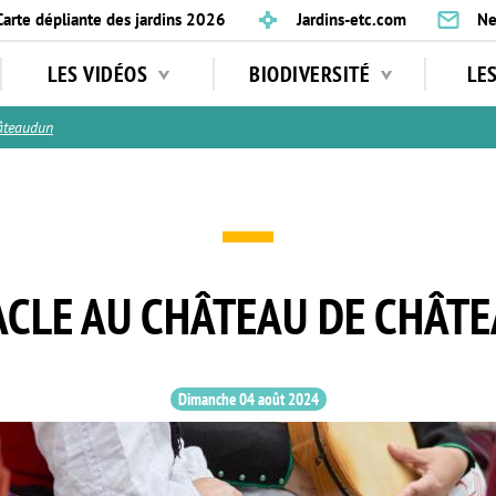
Carte dépliante des jardins 2026
Jardins-etc.com
Ne
LES VIDÉOS
BIODIVERSITÉ
LE
âteaudun
ACLE AU CHÂTEAU DE CHÂT
Dimanche 04 août 2024