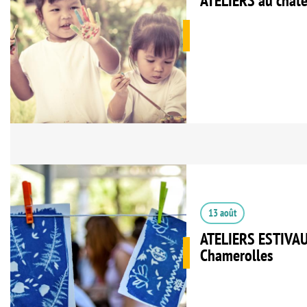
ATELIERS au chât
13 août
ATELIERS ESTIVAU
Chamerolles