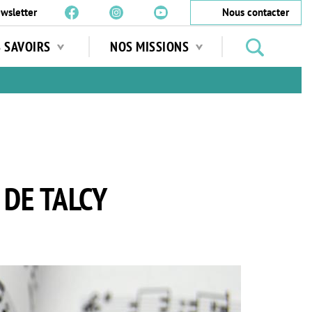
wsletter
Nous contacter
Rechercher
S SAVOIRS
NOS MISSIONS
des
jardins
…
 DE TALCY