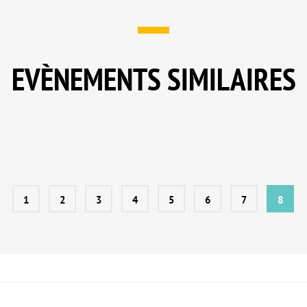
EVÈNEMENTS SIMILAIRES
1
2
3
4
5
6
7
8