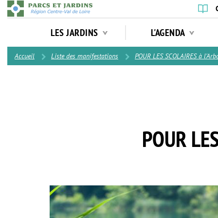
Aller
au
Navigation
contenu
LES JARDINS
L'AGENDA
principale
principal
Contenu
Accueil
Liste des manifestations
POUR LES SCOLAIRES à l'Arbo
POUR LES