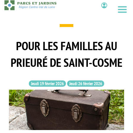
Aller
au
Contenu
contenu
principal
POUR LES FAMILLES AU
PRIEURÉ DE SAINT-COSME
Jeudi 19 février 2026
Jeudi 26 février 2026