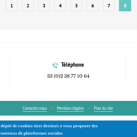
1
2
3
4
5
6
7
8
Téléphone
33 (0)2 38 77 10 64
Contactez-nous
Mentions légales
Plan du site
 dépôt de cookies tiers destinés à vous proposer des
Réalisation
ads-COM
 contenus de plateformes sociales