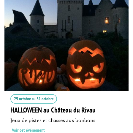
29 octobre
au
31 octobre
HALLOWEEN au Château du Rivau
Jeux de pistes et chasses aux bonbons
Voir cet événement