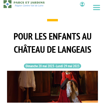
Aller
au
Contenu
contenu
principal
POUR LES ENFANTS AU
CHÂTEAU DE LANGEAIS
Dimanche 28 mai 2023
-
Lundi 29 mai 2023