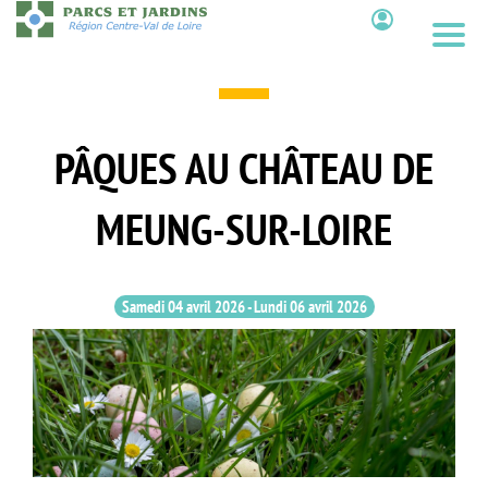
Aller
au
Contenu
contenu
principal
PÂQUES AU CHÂTEAU DE
MEUNG-SUR-LOIRE
Samedi 04 avril 2026
-
Lundi 06 avril 2026