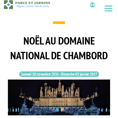
Aller
au
Contenu
contenu
principal
NOËL AU DOMAINE
NATIONAL DE CHAMBORD
Samedi 28 novembre 2026
-
Dimanche 03 janvier 2027