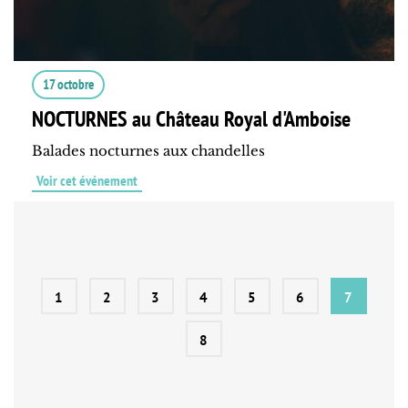
17 octobre
NOCTURNES au Château Royal d'Amboise
Balades nocturnes aux chandelles
Voir cet événement
1
2
3
4
5
6
7
8