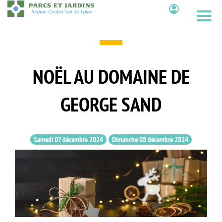
Aller
au
Contenu
contenu
principal
NOËL AU DOMAINE DE
GEORGE SAND
Samedi 07 décembre 2024
Dimanche 08 décembre 2024