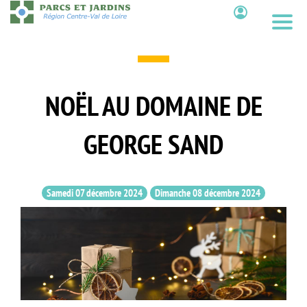
Aller
au
Contenu
contenu
principal
NOËL AU DOMAINE DE
GEORGE SAND
Samedi 07 décembre 2024
Dimanche 08 décembre 2024