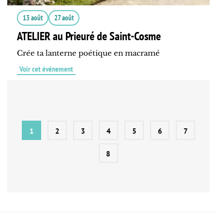
13 août
27 août
ATELIER au Prieuré de Saint-Cosme
Crée ta lanterne poétique en macramé
Voir cet événement
1
2
3
4
5
6
7
8