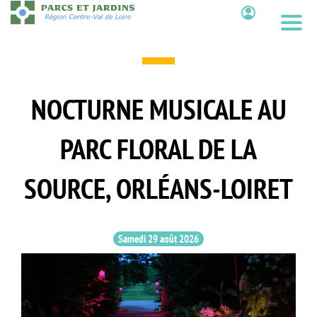
Aller
au
Contenu
contenu
principal
NOCTURNE MUSICALE AU
PARC FLORAL DE LA
SOURCE, ORLÉANS-LOIRET
Samedi 29 août 2026