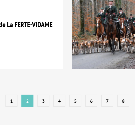
de La FERTE-VIDAME
1
2
3
4
5
6
7
8