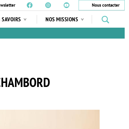
wsletter
Nous contacter
Rechercher
S SAVOIRS
NOS MISSIONS
des
jardins
…
 CHAMBORD