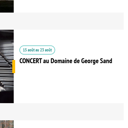
15 août
au
23 août
CONCERT au Domaine de George Sand