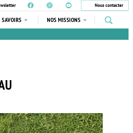
wsletter
Nous contacter
Rechercher
S SAVOIRS
NOS MISSIONS
des
jardins
…
VAU