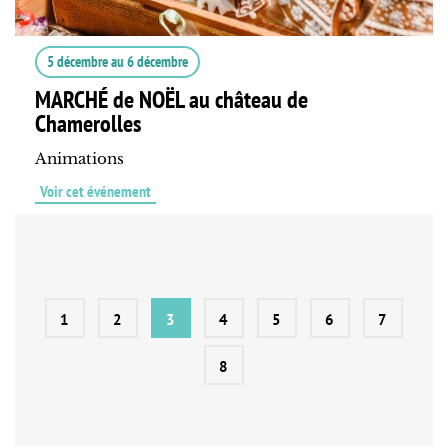
5 décembre
au
6 décembre
MARCHÉ de NOËL au château de
Chamerolles
Animations
Voir cet événement
1
2
3
4
5
6
7
8