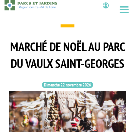
Aller
au
Contenu
contenu
principal
MARCHÉ DE NOËL AU PARC
DU VAULX SAINT-GEORGES
Dimanche 22 novembre 2026