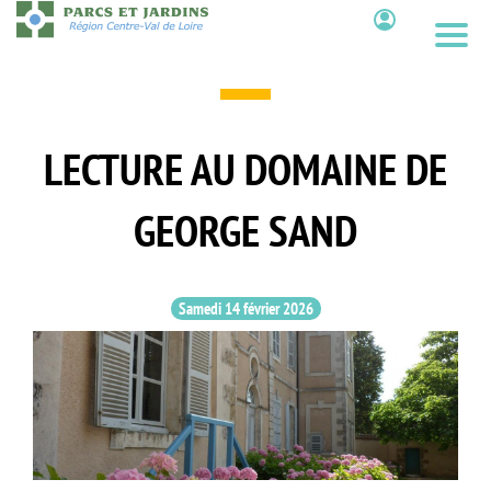
Aller
au
Contenu
contenu
principal
LECTURE AU DOMAINE DE
GEORGE SAND
Samedi 14 février 2026