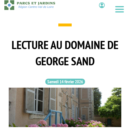
Aller
au
Contenu
contenu
principal
LECTURE AU DOMAINE DE
GEORGE SAND
Samedi 14 février 2026