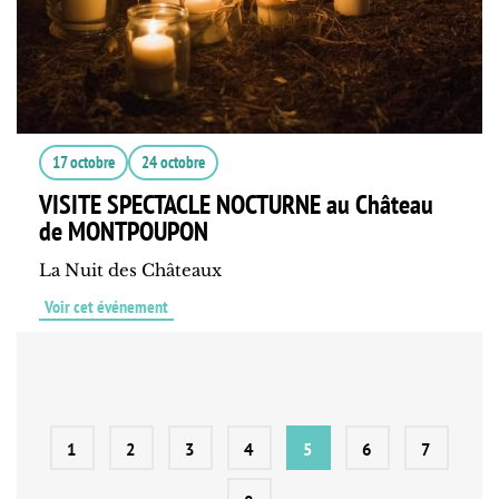
17 octobre
24 octobre
VISITE SPECTACLE NOCTURNE au Château
de MONTPOUPON
La Nuit des Châteaux
Voir cet événement
1
2
3
4
5
6
7