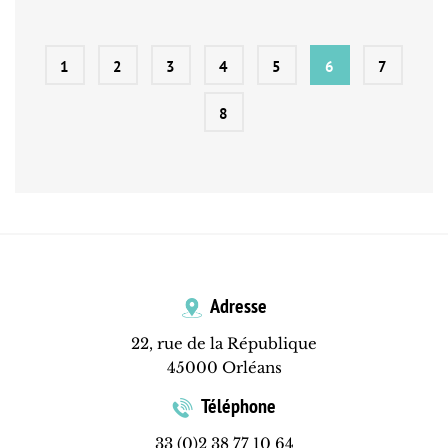
1
2
3
4
5
6
7
8
Adresse
22, rue de la République
45000 Orléans
Téléphone
33 (0)2 38 77 10 64