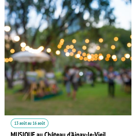
13 août
au
16 août
MUSIQUE au Château d'Ainay-le-Vieil