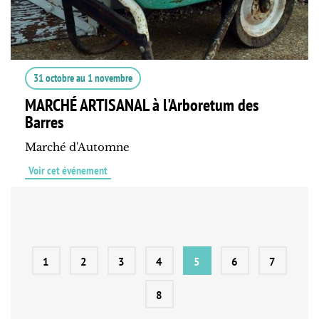
31 octobre
au
1 novembre
MARCHÉ ARTISANAL à l'Arboretum des
Barres
Marché d'Automne
Voir cet événement
1
2
3
4
5
6
7
8