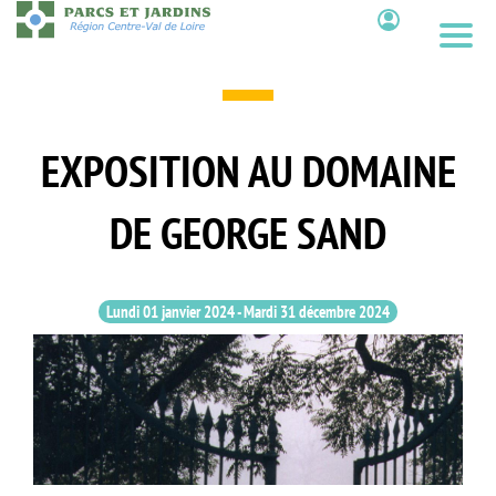
Aller
au
Contenu
contenu
principal
EXPOSITION AU DOMAINE
DE GEORGE SAND
Lundi 01 janvier 2024
-
Mardi 31 décembre 2024