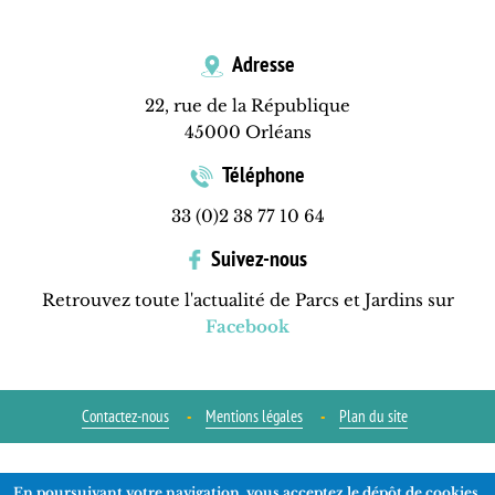
Adresse
22, rue de la République
45000 Orléans
Téléphone
33 (0)2 38 77 10 64
Suivez-nous
Retrouvez toute l'actualité de Parcs et Jardins sur
Facebook
Contactez-nous
Mentions légales
Plan du site
Réalisation
ads-COM
En poursuivant votre navigation, vous acceptez le dépôt de cookies