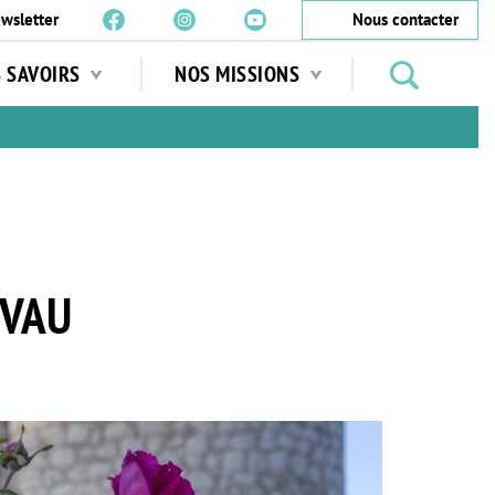
wsletter
Nous contacter
Rechercher
S SAVOIRS
NOS MISSIONS
des
jardins
…
IVAU