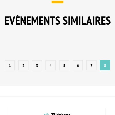
EVÈNEMENTS SIMILAIRES
1
2
3
4
5
6
7
8