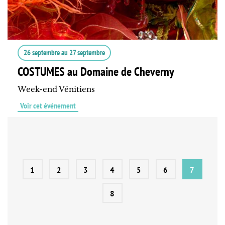
26 septembre
au
27 septembre
COSTUMES au Domaine de Cheverny
Week-end Vénitiens
Voir cet événement
1
2
3
4
5
6
7
8