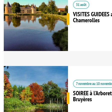
31 août
VISITES GUIDEES 
Chamerolles
7 novembre
au
10 novemb
SOIREE à l'Arbore
Bruyères