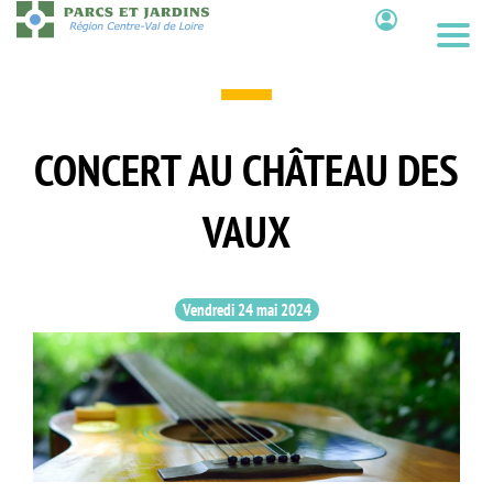
Aller
au
Contenu
contenu
principal
CONCERT AU CHÂTEAU DES
VAUX
Vendredi 24 mai 2024