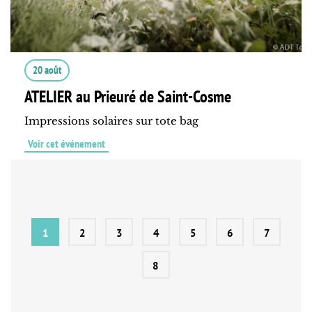
20 août
ATELIER au Prieuré de Saint-Cosme
Impressions solaires sur tote bag
Voir cet événement
1
2
3
4
5
6
7
8