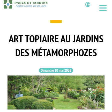
Aller
au
Contenu
contenu
principal
ART TOPIAIRE AU JARDINS
DES MÉTAMORPHOZES
Dimanche 10 mai 2026