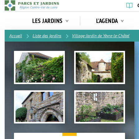
Aller
au
Navigation
contenu
LES JARDINS
L'AGENDA
principale
principal
Contenu
Accueil
Liste des jardins
Village-Jardin de Yèvre-le-Châtel