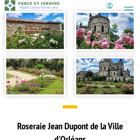
Aller
au
Contenu
contenu
principal
Roseraie Jean Dupont de la Ville
d'Orléans