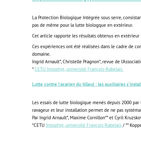
La Protection Biologique Intégrée sous serre, consistan
pas de même pour la lutte biologque en extérieur.
Cet article rapporte les résultats obtenus en extérieur 
Ces expériences ont été réalisées dans le cadre de con
domaine.
Ingrid Arnault*, Christelle Pragnon*, revue de l'Associat
*
CETU Innophyt, université François-Rabelais
Lutte contre l'acarien du tilleul : les auxiliaires s'insta
Les essais de lutte biologique menés depuis 2000 par In
ravageur et leur installation permet de ne pas systémat
Par Ingrid Arnault*, Maxime Cornillon** et Cyril Kruzsk
*CETU
Innophyt, université François-Rabelais
/ ** Koppe