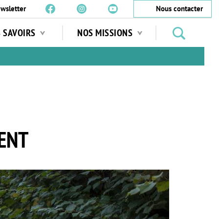
wsletter
Nous contacter
Rechercher
S SAVOIRS
NOS MISSIONS
des
jardins
…
MENT