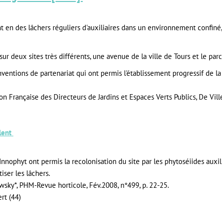
t en des lâchers réguliers d'auxiliaires dans un environnement confiné, 
sur deux sites très différents, une avenue de la ville de Tours et le par
ventions de partenariat qui ont permis l'établissement progressif de la
ion Française des Directeurs de Jardins et Espaces Verts Publics, De Ville
llent
nophyt ont permis la recolonisation du site par les phytoséiides auxilia
iser les lâchers.
owsky*, PHM-Revue horticole, Fév.2008, n°499, p. 22-25.
rt (44)