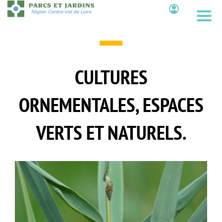
Aller
au
Contenu
contenu
principal
CULTURES
ORNEMENTALES, ESPACES
VERTS ET NATURELS.