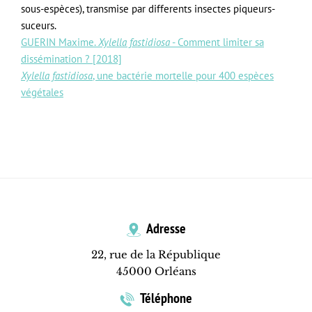
sous-espèces), transmise par differents insectes piqueurs-
suceurs.
GUERIN Maxime.
Xylella fastidiosa
- Comment limiter sa
dissémination ? [2018]
Xylella fastidiosa
, une bactérie mortelle pour 400 espèces
végétales
Adresse
22, rue de la République
45000 Orléans
Téléphone