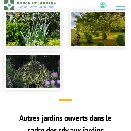
Aller
au
Contenu
contenu
principal
Autres jardins ouverts dans le
cadre des rdv aux jardins