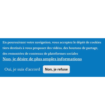
En poursuivant votre navigation, vous acceptez le dépôt de cookies
tiers destinés à vous proposer des vidéos, des boutons de partage,
des remontées de contenus de plateformes sociales
Informations pratiques
Non, je désire de plus amples informations
Manifestations
Oui, je suis d'accord
Non, je refuse
Plan d'accès
Détails
Contact