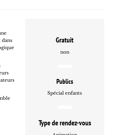
une
Gratuit
t dans
gogique
non
s
eurs
mateurs
Publics
Spécial enfants
emble
Type de rendez-vous
Animation